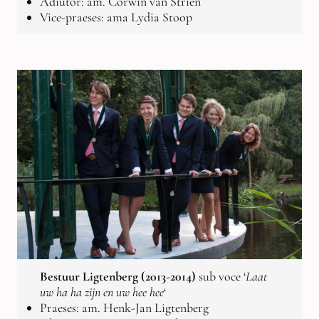
Adiutor: am. Corwin van Strien
Vice-praeses: ama Lydia Stoop
Bestuur Ligtenberg (2013-2014)
sub voce ‘
Laat
uw ha ha zijn en uw hee hee
‘
Praeses: am. Henk-Jan Ligtenberg