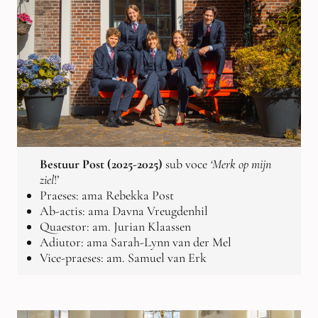
Bestuur Post (2025-2025)
sub voce
‘Merk op mijn
ziel
!’
Praeses: ama Rebekka Post
Ab-actis: ama Davna Vreugdenhil
Quaestor: am. Jurian Klaassen
Adiutor: ama Sarah-Lynn van der Mel
Vice-praeses: am. Samuel van Erk