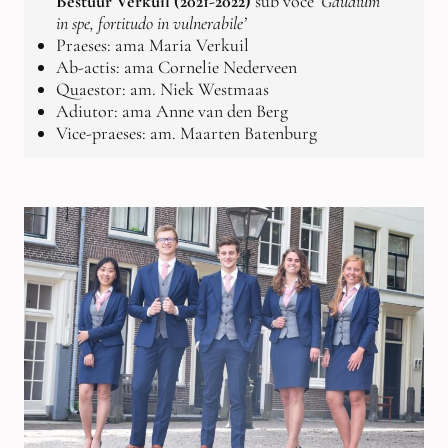
Bestuur Verkuil (2021-2022)
sub voce ‘
Gaudium
in spe, fortitudo in vulnerabile’
Praeses: ama Maria Verkuil
Ab-actis: ama Cornelie Nederveen
Quaestor: am. Niek Westmaas
Adiutor: ama Anne van den Berg
Vice-praeses: am. Maarten Batenburg