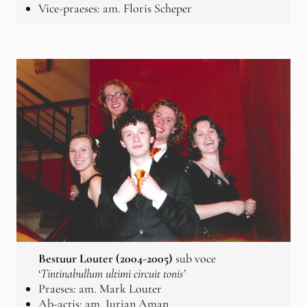
Vice-praeses: am. Floris Scheper
Bestuur Louter (2004-2005)
sub voce
‘
Tintinabullum ultimi circuit tonis’
Praeses: am. Mark Louter
Ab-actis: am. Jurjan Aman