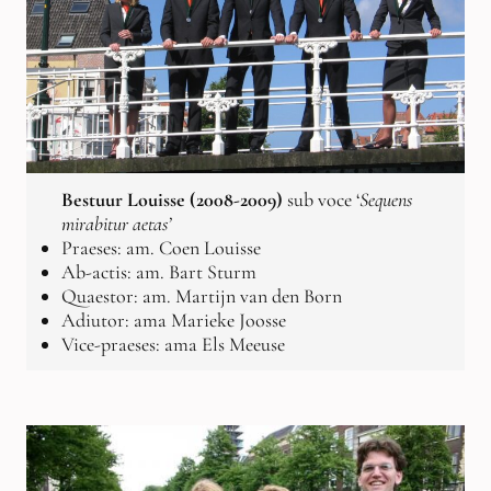
Bestuur Louisse (2008-2009)
sub voce ‘
Sequens
mirabitur aetas’
Praeses: am. Coen Louisse
Ab-actis: am. Bart Sturm
Quaestor: am. Martijn van den Born
Adiutor: ama Marieke Joosse
Vice-praeses: ama Els Meeuse