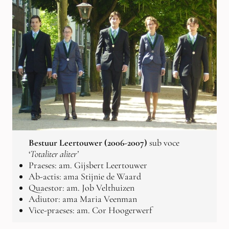
Bestuur Leertouwer (2006-2007)
sub voce
‘
Totaliter aliter’
Praeses: am. Gijsbert Leertouwer
Ab-actis: ama Stijnie de Waard
Quaestor: am. Job Velthuizen
Adiutor: ama Maria Veenman
Vice-praeses: am. Cor Hoogerwerf