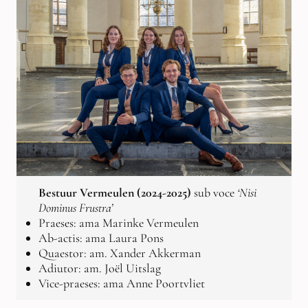
Bestuur Vermeulen (2024-2025)
sub voce
‘Nisi
Dominus Frustra’
Praeses: ama Marinke Vermeulen
Ab-actis: ama Laura Pons
Quaestor: am. Xander Akkerman
Adiutor: am. Joël Uitslag
Vice-praeses: ama Anne Poortvliet