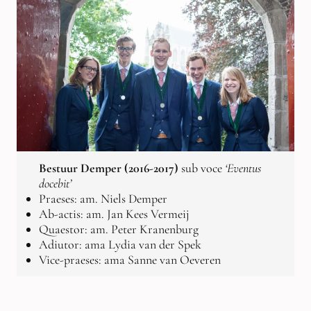
Bestuur Demper (2016-2017)
sub voce
‘Eventus
docebit’
Praeses: am. Niels Demper
Ab-actis: am. Jan Kees Vermeij
Quaestor: am. Peter Kranenburg
Adiutor: ama Lydia van der Spek
Vice-praeses: ama Sanne van Oeveren