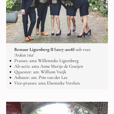
Bestuur Ligtenberg II (2017-2018)
sub voce
‘Ardeat vita’
Praeses: ama Willemieke Ligtenberg
Ab-actis: ama Anne Marije de Goeijen
Quaestor: am. William Vuijk
Adiutor: am. Pim van der Lee
Vice-praeses: ama Elsemieke Versluis