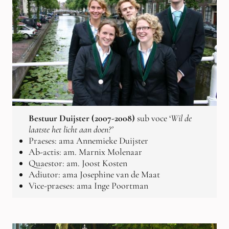
Bestuur Duijster (2007-2008)
sub voce ‘
Wil de
laatste het licht aan doen?’
Praeses: ama Annemieke Duijster
Ab-actis: am. Marnix Molenaar
Quaestor: am. Joost Kosten
Adiutor: ama Josephine van de Maat
Vice-praeses: ama Inge Poortman