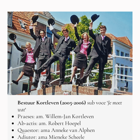
Bestuur Kortleven (2005-2006)
sub voce ‘
Je moet
wat
‘
Praeses: am. Willem-Jan Kortleven
Ab-actis: am. Robert Hoepel
Quaestor: ama Anneke van Alphen
Adiutor: ama Mieneke Scheele