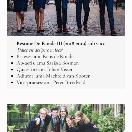
Bestuur De Ronde III (2018-2019)
sub voce
‘
Dulce est desipere in loco
‘
Praeses: am. Rens de Ronde
Ab-actis: ama Sarissa Bosman
Quaestor: am. Johan Visser
Adiutor: ama Machteld van Kooten
Vice-praeses: am. Peter Breedveld