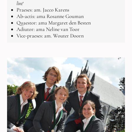
lint
‘
Praeses: am. Jacco Karens
Ab-actis: ama Rosanne Gouman
Quaestor: ama Margaret den Besten
Adiutor: ama Neline van Toor
Vice-praeses: am. Wouter Doorn