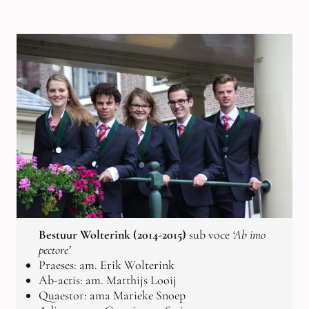
Bestuur Wolterink (2014-2015)
sub voce
‘Ab imo
pectore’
Praeses: am. Erik Wolterink
Ab-actis: am. Matthijs Looij
Quaestor: ama Marieke Snoep