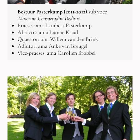
Bestuur Pasterkamp (2011-2012)
sub voce
‘
Maiorum Consuetudini Deditus
‘
Praeses: am. Lambert Pasterkamp
Ab-actis: ama Lianne Kraal
Quaestor: am. Willem van den Brink
Adiutor: ama Anke van Breugel
Vice-praeses: ama Carolien Brobbel