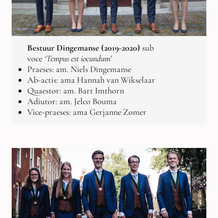
Bestuur Dingemanse (2019-2020)
sub
voce
‘Tempus est iocundum’
Praeses: am. Niels Dingemanse
Ab-actis: ama Hannah van Wikselaar
Quaestor: am. Bart Imthorn
Adiutor: am. Jelco Bouma
Vice-praeses: ama Gerjanne Zomer