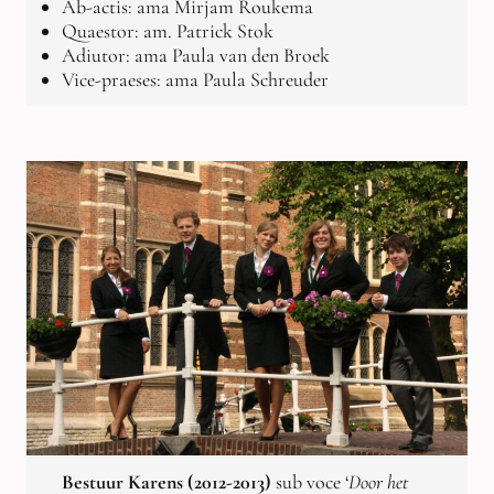
Ab-actis: ama Mirjam Roukema
Quaestor: am. Patrick Stok
Adiutor: ama Paula van den Broek
Vice-praeses: ama Paula Schreuder
Bestuur Karens (2012-2013)
sub voce ‘
Door het