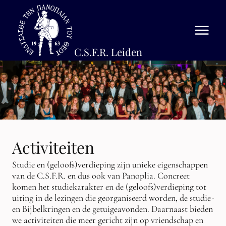
C.S.F.R. Leiden
Vereniging
Activiteiten
Over Panoplia
Lid worden?
Bestuur Verhoeve
Bijbelkringen
Contact
Olim besturen
Studiekringen
Interesse?
Historie
Lezingen
Open activiteiten
Sponsoring
C.S.F.R.
Getuigeavonden
EL CID
Activiteiten
Dispuutslied
Huishoudelijke Vergaderingen
Aanmelden EJD
Statuten en HR
WeekWisselingen
Aanmelden Na-Intro
Studie en (geloofs)verdieping zijn unieke eigenschappen
van de C.S.F.R. en dus ook van Panoplia. Concreet
Overige Activiteiten
Op kamers
komen het studiekarakter en de (geloofs)verdieping tot
uiting in de lezingen die georganiseerd worden, de studie-
en Bijbelkringen en de getuigeavonden. Daarnaast bieden
we activiteiten die meer gericht zijn op vriendschap en