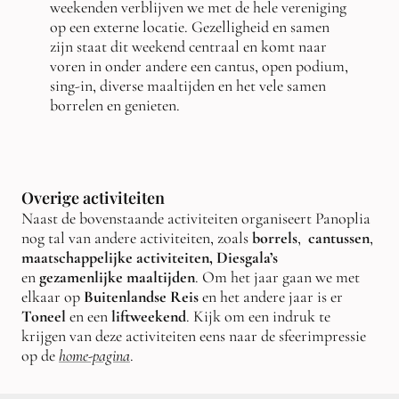
weekenden verblijven we met de hele vereniging
op een externe locatie. Gezelligheid en samen
zijn staat dit weekend centraal en komt naar
voren in onder andere een cantus, open podium,
sing-in, diverse maaltijden en het vele samen
borrelen en genieten.
Overige activiteiten
Naast de bovenstaande activiteiten organiseert Panoplia
nog tal van andere activiteiten, zoals
borrels
,
cantussen
,
maatschappelijke activiteiten, Diesgala’s
en
gezamenlijke maaltijden
. Om het jaar gaan we met
elkaar op
Buitenlandse Reis
en het andere jaar is er
Toneel
en een
liftweekend
. Kijk om een indruk te
krijgen van deze activiteiten eens naar de sfeerimpressie
op de
home-pagina
.