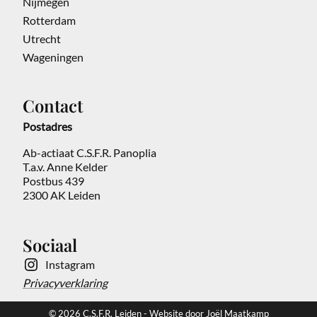
Nijmegen
Rotterdam
Utrecht
Wageningen
Contact
Postadres
Ab-actiaat C.S.F.R. Panoplia
T.a.v. Anne Kelder
Postbus 439
2300 AK Leiden
Sociaal
Instagram
Privacyverklaring
© 2026 C.S.F.R. Leiden - Website door Joël Maatkamp